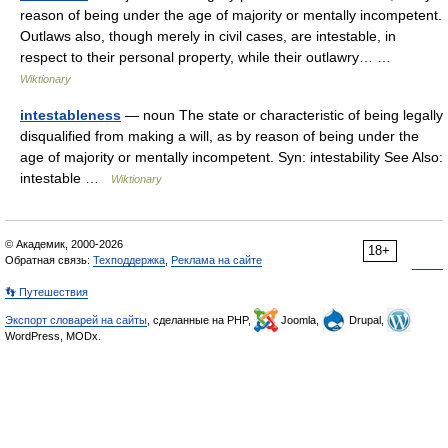
reason of being under the age of majority or mentally incompetent.
Outlaws also, though merely in civil cases, are intestable, in
respect to their personal property, while their outlawry… …
Wiktionary
intestableness
— noun The state or characteristic of being legally
disqualified from making a will, as by reason of being under the
age of majority or mentally incompetent. Syn: intestability See Also:
intestable …
Wiktionary
© Академик, 2000-2026
18+
Обратная связь:
Техподдержка
,
Реклама на сайте
👣 Путешествия
Экспорт словарей на сайты
, сделанные на PHP,
Joomla,
Drupal,
WordPress, MODx.